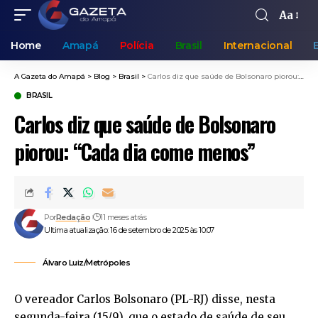
Aa
Home
Amapá
Polícia
Brasil
Internacional
A Gazeta do Amapá
>
Blog
>
Brasil
>
Carlos diz que saúde de Bolsonaro piorou: “Cada dia come menos”
BRASIL
Carlos diz que saúde de Bolsonaro
piorou: “Cada dia come menos”
Por
Redação
11 meses atrás
Ultima atualização: 16 de setembro de 2025 às 10:07
Álvaro Luiz/Metrópoles
O vereador Carlos Bolsonaro (PL-RJ) disse, nesta
segunda-feira (15/9), que o estado de saúde de seu