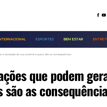
NTERNACIONAL
ESPORTES
BEM ESTAR
ENTRET
r a cassação da sua carteira e quais são as consequências
 ações que podem gera
is são as consequênci