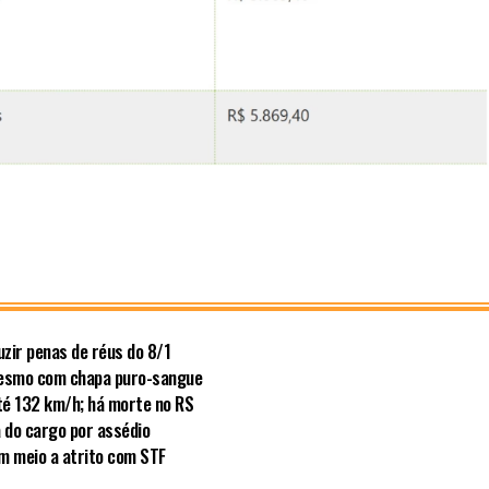
zir penas de réus do 8/1
mesmo com chapa puro-sangue
té 132 km/h; há morte no RS
a do cargo por assédio
em meio a atrito com STF