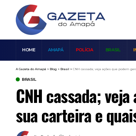
HOME
AMAPÁ
POLÍCIA
BRASIL
I
A Gazeta do Amapá
>
Blog
>
Brasil
>
CNH cassada; veja ações que podem gera
BRASIL
CNH cassada; veja
sua carteira e qua