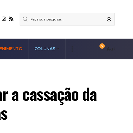
9
Aa
ENIMENTO
COLUNAS
r a cassação da
as