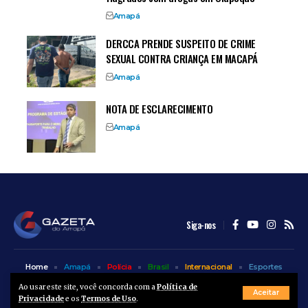
Amapá
DERCCA PRENDE SUSPEITO DE CRIME
SEXUAL CONTRA CRIANÇA EM MACAPÁ
Amapá
NOTA DE ESCLARECIMENTO
Amapá
Siga-nos
Home
Amapá
Polícia
Brasil
Internacional
Esportes
Bem Estar
Entretenimento
Colunas
Ao usar este site, você concorda com a
Política de
Aceitar
Privacidade
e os
Termos de Uso
.
© A Gazeta do Amapá - 2025. Todos os direitos reservados.