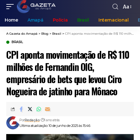
Aa
Home
Amapá
Polícia
Brasil
Internacional
A Gazeta do Amapá
>
Blog
>
Brasil
>
CPI aponta movimentação de R$ 110 milhões de Fernandin OIG, empresário de bets que levou Ciro Nogueira de jatinho para Mônaco
BRASIL
CPI aponta movimentação de R$ 110
milhões de Fernandin OIG,
empresário de bets que levou Ciro
Nogueira de jatinho para Mônaco
Por
Redação
1 ano atrás
Ultima atualização: 10 de junho de 2025 às 15:46