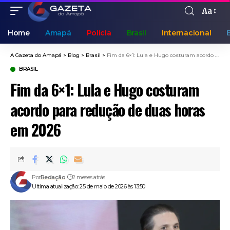
Aa
Home
Amapá
Polícia
Brasil
Internacional
A Gazeta do Amapá
>
Blog
>
Brasil
>
Fim da 6×1: Lula e Hugo costuram acordo para redução de duas horas em 2026
BRASIL
Fim da 6×1: Lula e Hugo costuram
acordo para redução de duas horas
em 2026
Por
Redação
2 meses atrás
Ultima atualização: 25 de maio de 2026 às 13:50