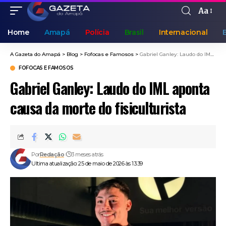
Aa
Home
Amapá
Polícia
Brasil
Internacional
A Gazeta do Amapá
>
Blog
>
Fofocas e Famosos
>
Gabriel Ganley: Laudo do IML aponta causa da morte do fisiculturista
FOFOCAS E FAMOSOS
Gabriel Ganley: Laudo do IML aponta
causa da morte do fisiculturista
Por
Redação
3 meses atrás
Ultima atualização: 25 de maio de 2026 às 13:39