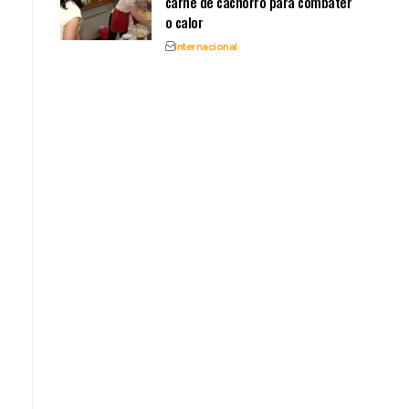
carne de cachorro para combater
o calor
Internacional
.