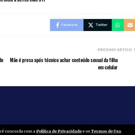
Facebook
Twitter
PRÓXIMO ARTIGO
de
Mãe é presa após técnico achar conteúdo sexual da filha
em celular
você concorda com a
Política de Privacidade
e os
Termos de Uso
.
Home
Amapá
Polícia
Brasil