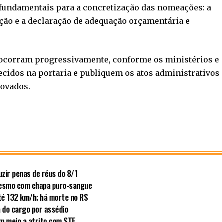
s fundamentais para a concretização das nomeações: a
ção e a declaração de adequação orçamentária e
 ocorram progressivamente, conforme os ministérios e
cidos na portaria e publiquem os atos administrativos
rovados.
zir penas de réus do 8/1
mesmo com chapa puro-sangue
té 132 km/h; há morte no RS
a do cargo por assédio
em meio a atrito com STF