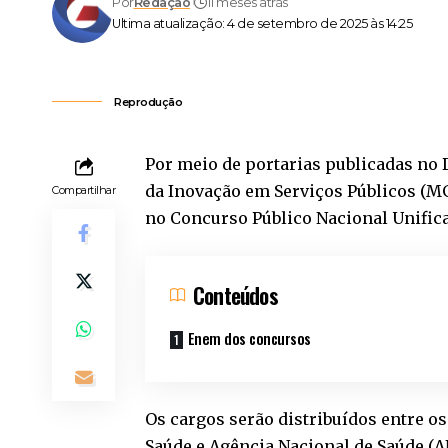
Por
Redação
11 meses atrás
Ultima atualização: 4 de setembro de 2025 às 14:25
Reprodução
Por meio de portarias publicadas no D
da Inovação em Serviços Públicos (MG
Compartilhar
no Concurso Público Nacional Unific
Conteúdos
Enem dos concursos
Os cargos serão distribuídos entre o
Saúde e Agência Nacional de Saúde (A