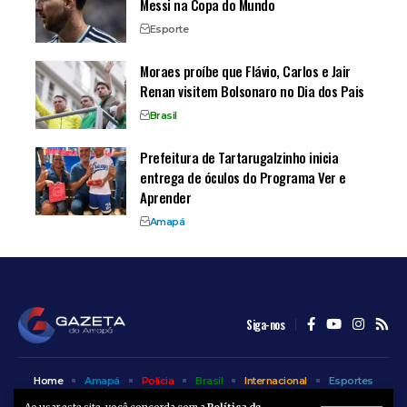
Messi na Copa do Mundo
Esporte
Moraes proíbe que Flávio, Carlos e Jair
Renan visitem Bolsonaro no Dia dos Pais
Brasil
Prefeitura de Tartarugalzinho inicia
entrega de óculos do Programa Ver e
Aprender
Amapá
Siga-nos
Home
Amapá
Polícia
Brasil
Internacional
Esportes
Bem Estar
Entretenimento
Colunas