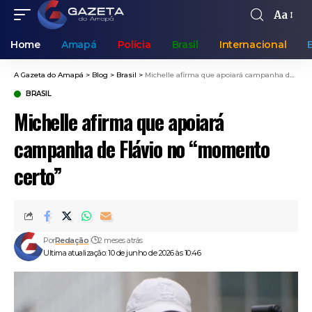
Aa
Home
Amapá
Polícia
Brasil
Internacional
A Gazeta do Amapá
>
Blog
>
Brasil
>
Michelle afirma que apoiará campanha de Flávio no “momento certo”
BRASIL
Michelle afirma que apoiará
campanha de Flávio no “momento
certo”
Por
Redação
2 meses atrás
Ultima atualização: 10 de junho de 2026 às 10:46