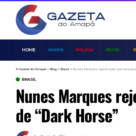
HOME
AMAPÁ
POLÍCIA
BRASIL
I
A Gazeta do Amapá
>
Blog
>
Brasil
>
Nunes Marques rejeita ação que buscava
BRASIL
Nunes Marques reje
de “Dark Horse”