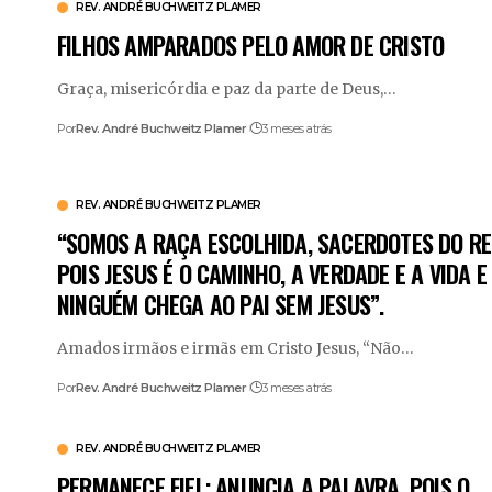
REV. ANDRÉ BUCHWEITZ PLAMER
FILHOS AMPARADOS PELO AMOR DE CRISTO
Graça, misericórdia e paz da parte de Deus,
…
Por
Rev. André Buchweitz Plamer
3 meses atrás
REV. ANDRÉ BUCHWEITZ PLAMER
“SOMOS A RAÇA ESCOLHIDA, SACERDOTES DO REI
POIS JESUS É O CAMINHO, A VERDADE E A VIDA E
NINGUÉM CHEGA AO PAI SEM JESUS”.
Amados irmãos e irmãs em Cristo Jesus, “Não
…
Por
Rev. André Buchweitz Plamer
3 meses atrás
REV. ANDRÉ BUCHWEITZ PLAMER
PERMANECE FIEL: ANUNCIA A PALAVRA, POIS O