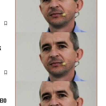
S
EIO