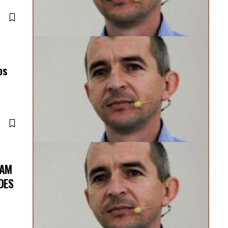
os
DAM
DES