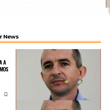
er News
A A
OMOS