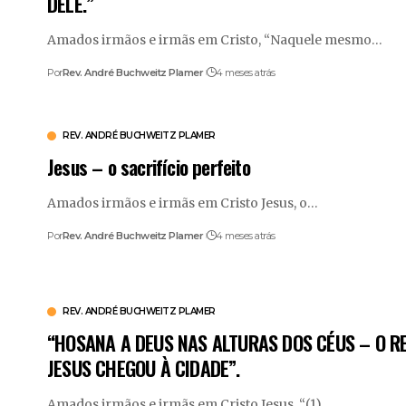
DELE.”
Amados irmãos e irmãs em Cristo, “Naquele mesmo
…
Por
Rev. André Buchweitz Plamer
4 meses atrás
REV. ANDRÉ BUCHWEITZ PLAMER
Jesus – o sacrifício perfeito
Amados irmãos e irmãs em Cristo Jesus, o
…
Por
Rev. André Buchweitz Plamer
4 meses atrás
REV. ANDRÉ BUCHWEITZ PLAMER
“HOSANA A DEUS NAS ALTURAS DOS CÉUS – O RE
JESUS CHEGOU À CIDADE”.
Amados irmãos e irmãs em Cristo Jesus, “(1)
…