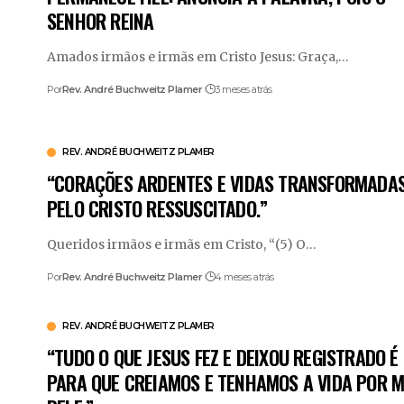
SENHOR REINA
Amados irmãos e irmãs em Cristo Jesus: Graça,
…
Por
Rev. André Buchweitz Plamer
3 meses atrás
REV. ANDRÉ BUCHWEITZ PLAMER
“CORAÇÕES ARDENTES E VIDAS TRANSFORMADA
PELO CRISTO RESSUSCITADO.”
Queridos irmãos e irmãs em Cristo, “(5) O
…
Por
Rev. André Buchweitz Plamer
4 meses atrás
REV. ANDRÉ BUCHWEITZ PLAMER
“TUDO O QUE JESUS FEZ E DEIXOU REGISTRADO É
PARA QUE CREIAMOS E TENHAMOS A VIDA POR M