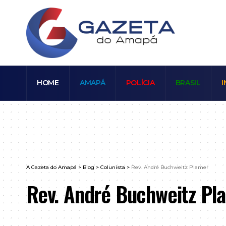
HOME
AMAPÁ
POLÍCIA
BRASIL
I
A Gazeta do Amapá
>
Blog
>
Colunista
>
Rev. André Buchweitz Plamer
Rev. André Buchweitz Pl