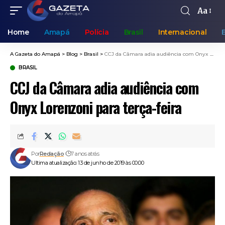
Aa
Home
Amapá
Polícia
Brasil
Internacional
A Gazeta do Amapá
>
Blog
>
Brasil
>
CCJ da Câmara adia audiência com Onyx Lorenzoni para terça-feira
BRASIL
CCJ da Câmara adia audiência com
Onyx Lorenzoni para terça-feira
Por
Redação
7 anos atrás
Ultima atualização: 13 de junho de 2019 às 00:00