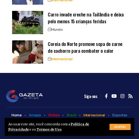
Internacional
Carro invade creche na Tailândia e deixa
pelo menos 15 crianças feridas
Mundo
Coreia do Norte promove sopa de carne
de cachorro para combater o calor
Internacional
Siga-nos
Home
Amapá
Polícia
Brasil
Internacional
Esportes
Bem Estar
Entretenimento
Colunas
Ao usar este site, você concorda com a
Política de
Aceitar
Privacidade
e os
Termos de Uso
.
© A Gazeta do Amapá - 2025. Todos os direitos reservados.