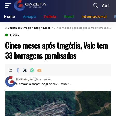
Aa
Home
Amapá
Polícia
Brasil
Internacional
A Gazeta do Amapá
>
Blog
>
Brasil
>
Cinco meses após tragédia, Vale tem 33 barragens paralisadas
BRASIL
Cinco meses após tragédia, Vale tem
33 barragens paralisadas
Por
Redação
7 anos atrás
Ultima atualização: 1 de julho de 2019 às 00:00