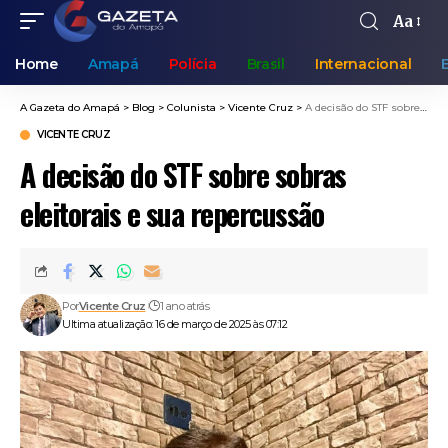
Aa
Home
Amapá
Polícia
Brasil
Internacional
A Gazeta do Amapá
>
Blog
>
Colunista
>
Vicente Cruz
>
A decisão do STF sobre sobras eleitorais e sua repercussão
VICENTE CRUZ
A decisão do STF sobre sobras
eleitorais e sua repercussão
Por
Vicente Cruz
1 ano atrás
Ultima atualização: 16 de março de 2025 às 07:12