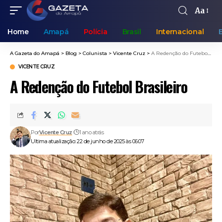
Aa
Home
Amapá
Polícia
Brasil
Internacional
A Gazeta do Amapá
>
Blog
>
Colunista
>
Vicente Cruz
>
A Redenção do Futebol Brasileiro
VICENTE CRUZ
A Redenção do Futebol Brasileiro
Por
Vicente Cruz
1 ano atrás
Ultima atualização: 22 de junho de 2025 às 06:07