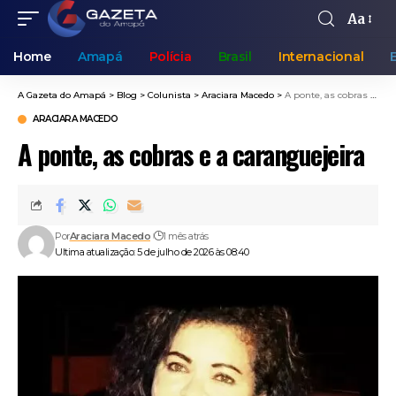
Aa
Home
Amapá
Polícia
Brasil
Internacional
A Gazeta do Amapá
>
Blog
>
Colunista
>
Araciara Macedo
>
A ponte, as cobras e a caranguejeira
ARACIARA MACEDO
A ponte, as cobras e a caranguejeira
Por
Araciara Macedo
1 mês atrás
Ultima atualização: 5 de julho de 2026 às 08:40