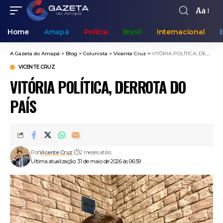
Aa
Home
Amapá
Polícia
Brasil
Internacional
A Gazeta do Amapá
>
Blog
>
Colunista
>
Vicente Cruz
>
VITÓRIA POLÍTICA, DERROTA DO PAÍS
VICENTE CRUZ
VITÓRIA POLÍTICA, DERROTA DO
PAÍS
Por
Vicente Cruz
2 meses atrás
Ultima atualização: 31 de maio de 2026 às 06:59