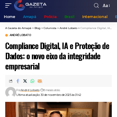
Aa
Home
Amapá
Polícia
Brasil
Internacional
A Gazeta do Amapá
>
Blog
>
Colunista
>
André Lobato
>
Compliance Digital, IA e Proteção de Dados: o novo eixo da integridade empresarial
ANDRÉ LOBATO
Compliance Digital, IA e Proteção de
Dados: o novo eixo da integridade
empresarial
Por
André Lobato
8 meses atrás
Ultima atualização: 30 de novembro de 2025 às 01:42