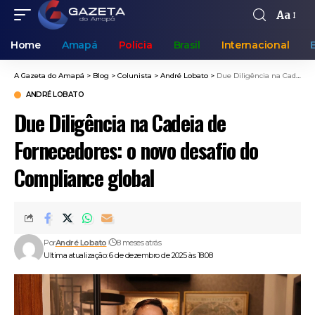
Aa
Home
Amapá
Polícia
Brasil
Internacional
A Gazeta do Amapá
>
Blog
>
Colunista
>
André Lobato
>
Due Diligência na Cadeia de Fornecedores: o novo desafio do Compliance global
ANDRÉ LOBATO
Due Diligência na Cadeia de
Fornecedores: o novo desafio do
Compliance global
Por
André Lobato
8 meses atrás
Ultima atualização: 6 de dezembro de 2025 às 18:08