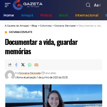
Aa
Home
Amapá
Polícia
Brasil
Internacional
A Gazeta do Amapá
>
Blog
>
Colunista
>
Giovana Devisate
>
Documentar a vida, guardar memórias
GIOVANA DEVISATE
Documentar a vida, guardar
memórias
Por
Giovana Devisate
1 ano atrás
Ultima atualização: 1 de junho de 2025 às 05:33