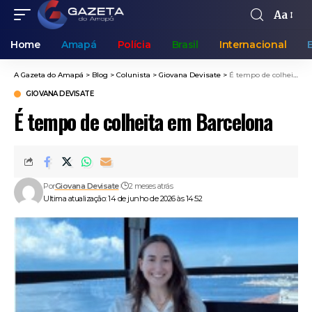
Aa
Home
Amapá
Polícia
Brasil
Internacional
A Gazeta do Amapá
>
Blog
>
Colunista
>
Giovana Devisate
>
É tempo de colheita em Barcelona
GIOVANA DEVISATE
É tempo de colheita em Barcelona
Por
Giovana Devisate
2 meses atrás
Ultima atualização: 14 de junho de 2026 às 14:52