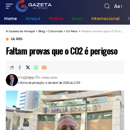
Aa
Home
Amapá
Polícia
Brasil
Internacional
A Gazeta do Amapá
>
Blog
>
Colunista
>
Gil Reis
>
Faltam provas que o CO2 é perigoso
GIL REIS
Faltam provas que o CO2 é perigoso
Por
Gil Reis
4 meses atrás
Ultima atualização: 4 de abril de 2026 às 21:29