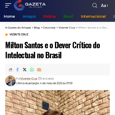
Aa
Home
Amapá
Polícia
Brasil
Internacional
A Gazeta do Amapá
>
Blog
>
Colunista
>
Vicente Cruz
>
Milton Santos e o Dever Crítico do Intelectual no Brasil
VICENTE CRUZ
Milton Santos e o Dever Crítico do
Intelectual no Brasil
Por
Vicente Cruz
1 ano atrás
Ultima atualização: 4 de maio de 2025 às 07:09