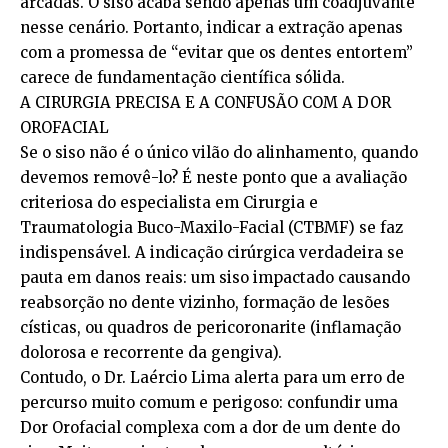
arcadas. O siso acaba sendo apenas um coadjuvante
nesse cenário. Portanto, indicar a extração apenas
com a promessa de “evitar que os dentes entortem”
carece de fundamentação científica sólida.
A CIRURGIA PRECISA E A CONFUSÃO COM A DOR
OROFACIAL
Se o siso não é o único vilão do alinhamento, quando
devemos removê-lo? É neste ponto que a avaliação
criteriosa do especialista em Cirurgia e
Traumatologia Buco-Maxilo-Facial (CTBMF) se faz
indispensável. A indicação cirúrgica verdadeira se
pauta em danos reais: um siso impactado causando
reabsorção no dente vizinho, formação de lesões
císticas, ou quadros de pericoronarite (inflamação
dolorosa e recorrente da gengiva).
Contudo, o Dr. Laércio Lima alerta para um erro de
percurso muito comum e perigoso: confundir uma
Dor Orofacial complexa com a dor de um dente do