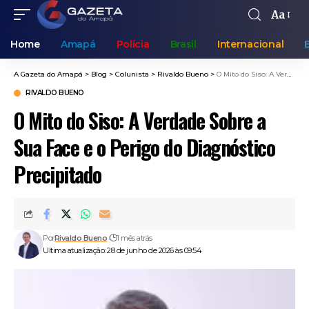
Aa
Home
Amapá
Polícia
Brasil
Internacional
A Gazeta do Amapá
>
Blog
>
Colunista
>
Rivaldo Bueno
>
O Mito do Siso: A Verdade Sobre a Sua Face e o Perigo do Diagnóstico Precipitado
RIVALDO BUENO
O Mito do Siso: A Verdade Sobre a
Sua Face e o Perigo do Diagnóstico
Precipitado
Por
Rivaldo Bueno
1 mês atrás
Ultima atualização: 28 de junho de 2026 às 09:54