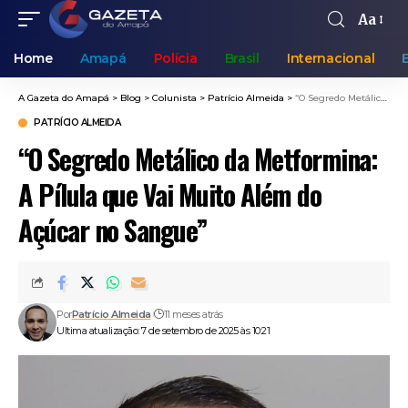
Aa
Home
Amapá
Polícia
Brasil
Internacional
A Gazeta do Amapá
>
Blog
>
Colunista
>
Patrício Almeida
>
“O Segredo Metálico da Metformina: A Pílula que Vai Muito Além do Açúcar no Sangue”
PATRÍCIO ALMEIDA
“O Segredo Metálico da Metformina:
A Pílula que Vai Muito Além do
Açúcar no Sangue”
Por
Patrício Almeida
11 meses atrás
Ultima atualização: 7 de setembro de 2025 às 10:21