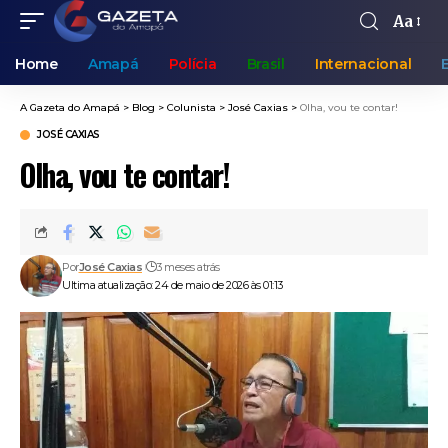
Aa
Home
Amapá
Polícia
Brasil
Internacional
A Gazeta do Amapá
>
Blog
>
Colunista
>
José Caxias
>
Olha, vou te contar!
JOSÉ CAXIAS
Olha, vou te contar!
Por
José Caxias
3 meses atrás
Ultima atualização: 24 de maio de 2026 às 01:13