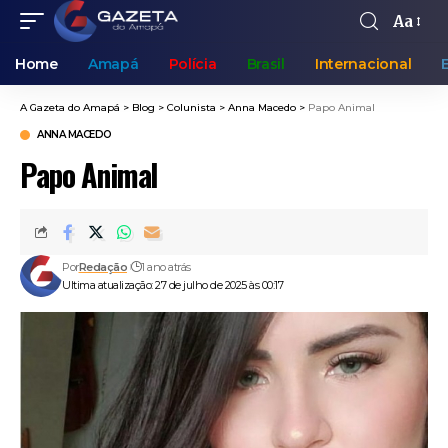
Aa
Home
Amapá
Polícia
Brasil
Internacional
A Gazeta do Amapá
>
Blog
>
Colunista
>
Anna Macedo
>
Papo Animal
ANNA MACEDO
Papo Animal
Por
Redação
1 ano atrás
Ultima atualização: 27 de julho de 2025 às 00:17