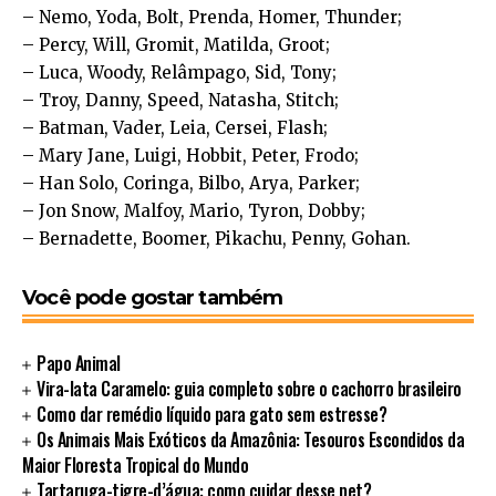
– Nemo, Yoda, Bolt, Prenda, Homer, Thunder;
– Percy, Will, Gromit, Matilda, Groot;
– Luca, Woody, Relâmpago, Sid, Tony;
– Troy, Danny, Speed, Natasha, Stitch;
– Batman, Vader, Leia, Cersei, Flash;
– Mary Jane, Luigi, Hobbit, Peter, Frodo;
– Han Solo, Coringa, Bilbo, Arya, Parker;
– Jon Snow, Malfoy, Mario, Tyron, Dobby;
– Bernadette, Boomer, Pikachu, Penny, Gohan.
Você pode gostar também
Papo Animal
Vira-lata Caramelo: guia completo sobre o cachorro brasileiro
Como dar remédio líquido para gato sem estresse?
Os Animais Mais Exóticos da Amazônia: Tesouros Escondidos da
Maior Floresta Tropical do Mundo
Tartaruga-tigre-d’água: como cuidar desse pet?