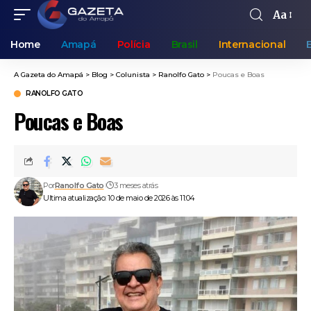
Aa
Home
Amapá
Polícia
Brasil
Internacional
A Gazeta do Amapá
>
Blog
>
Colunista
>
Ranolfo Gato
>
Poucas e Boas
RANOLFO GATO
Poucas e Boas
Por
Ranolfo Gato
3 meses atrás
Ultima atualização: 10 de maio de 2026 às 11:04