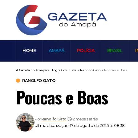
HOME
AMAPÁ
POLÍCIA
BRASIL
I
A Gazeta do Amapá
>
Blog
>
Colunista
>
Ranolfo Gato
>
Poucas e Boas
RANOLFO GATO
Poucas e Boas
Por
Ranolfo Gato
12 meses atrás
Ultima atualização: 17 de agosto de 2025 às 08:38