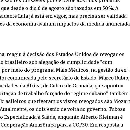
que são responsáveis por cerca de 40% dos produtos
 que desde o dia 6 de agosto são taxados em 50%. A
idente Lula já está em vigor, mas precisa ser validada
ores da economia avaliam impactos da medida anunciada
ha, reagiu à decisão dos Estados Unidos de revogar os
no brasileiro sob alegação de cumplicidade “com
, por meio do programa Mais Médicos, na gestão da ex-
foi comunicada pelo secretário de Estado, Marco Rubio,
oridades da África, de Cuba e de Granada, que apontou
rtação de trabalho forçado do regime cubano”, também
brasileiros que tiveram os vistos revogados são Mozar
 Atualmente, os dois estão de volta ao governo. Tabosa
ão Especializada à Saúde, enquanto Alberto Kleiman é
e Cooperação Amazônica para a COP30. Em resposta a