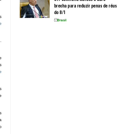
brecha para reduzir penas de réus
do 8/1
s
Brasil
e
.
e
s
e
s
e
s
a
o