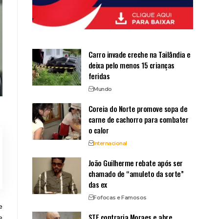
Carro invade creche na Tailândia e
deixa pelo menos 15 crianças
feridas
Mundo
Coreia do Norte promove sopa de
carne de cachorro para combater
o calor
Internacional
João Guilherme rebate após ser
chamado de “amuleto da sorte”
das ex
Fofocas e Famosos
e
STF contraria Moraes e abre
e