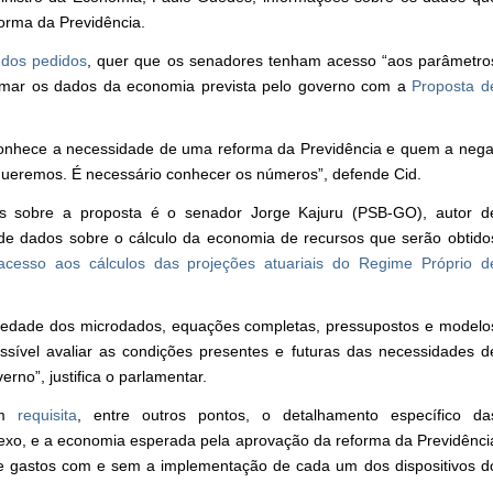
orma da Previdência.
dos pedidos
, quer que os senadores tenham acesso “aos parâmetro
 estimar os dados da economia prevista pelo governo com a
Proposta d
conhece a necessidade de uma reforma da Previdência e quem a nega
queremos. É necessário conhecer os números”, defende Cid.
s sobre a proposta é o senador Jorge Kajuru (PSB-GO), autor d
 de dados sobre o cálculo da economia de recursos que serão obtido
acesso aos cálculos das projeções atuariais do Regime Próprio d
iedade dos microdados, equações completas, pressupostos e modelo
ossível avaliar as condições presentes e futuras das necessidades d
rno”, justifica o parlamentar.
ém
requisita
, entre outros pontos, o detalhamento específico da
sexo, e a economia esperada pela aprovação da reforma da Previdênci
de gastos com e sem a implementação de cada um dos dispositivos d