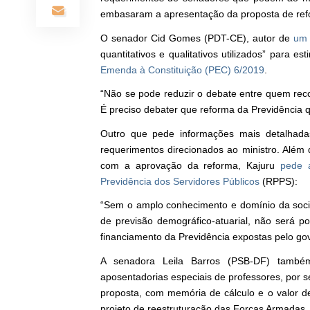
embasaram a apresentação da proposta de ref
O senador Cid Gomes (PDT-CE), autor de
um 
quantitativos e qualitativos utilizados” para
Emenda à Constituição (PEC) 6/2019
.
“Não se pode reduzir o debate entre quem re
É preciso debater que reforma da Previdência 
Outro que pede informações mais detalhada
requerimentos direcionados ao ministro. Além
com a aprovação da reforma, Kajuru
pede 
Previdência dos Servidores Públicos
(RPPS):
“Sem o amplo conhecimento e domínio da soc
de previsão demográfico-atuarial, não será p
financiamento da Previdência expostas pelo gove
A senadora Leila Barros (PSB-DF) tamb
aposentadorias especiais de professores, por 
proposta, com memória de cálculo e o valor 
projeto de reestruturação das Forças Armadas.