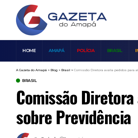
HOME
AMAPÁ
POLÍCIA
BRASIL
I
A Gazeta do Amapá
>
Blog
>
Brasil
>
Comissão Diretora avalia pedidos para a
BRASIL
Comissão Diretora 
sobre Previdência