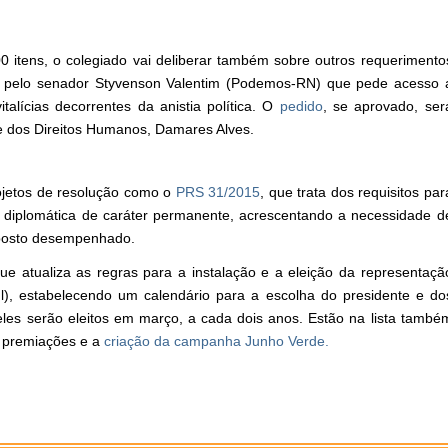
 itens, o colegiado vai deliberar também sobre outros requerimento
o pelo senador Styvenson Valentim (Podemos-RN) que pede acesso 
alícias decorrentes da anistia política. O
pedido
, se aprovado, ser
e dos Direitos Humanos, Damares Alves.
ojetos de resolução como o
PRS 31/2015
, que trata dos requisitos par
 diplomática de caráter permanente, acrescentando a necessidade d
o posto desempenhado.
que atualiza as regras para a instalação e a eleição da representaçã
ul), estabelecendo um calendário para a escolha do presidente e do
 eles serão eleitos em março, a cada dois anos. Estão na lista també
, premiações e a
criação da campanha Junho Verde.