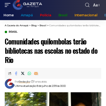
Aa
Home
Amapá
Polícia
Brasil
Internacional
A Gazeta do Amapá
>
Blog
>
Brasil
>
Comunidades quilombolas terão bibliotecas nas escolas no estado do Rio
BRASIL
Comunidades quilombolas terão
bibliotecas nas escolas no estado do
Rio
Por
Redação
7 anos atrás
Ultima atualização: 8 de julho de 2019 às 00:00