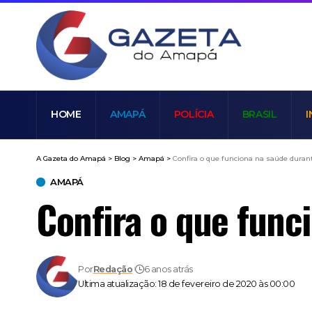
HOME
AMAPÁ
POLÍCIA
BRASIL
I
A Gazeta do Amapá
>
Blog
>
Amapá
>
Confira o que funciona na saúde durant
AMAPÁ
Confira o que func
Por
Redação
6 anos atrás
Ultima atualização: 18 de fevereiro de 2020 às 00:00