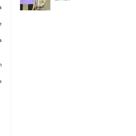
a
e
a
m
s