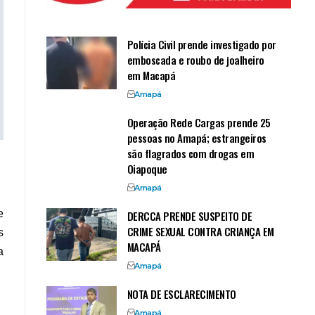
Polícia Civil prende investigado por
emboscada e roubo de joalheiro
em Macapá
Amapá
Operação Rede Cargas prende 25
pessoas no Amapá; estrangeiros
são flagrados com drogas em
Oiapoque
Amapá
e
DERCCA PRENDE SUSPEITO DE
CRIME SEXUAL CONTRA CRIANÇA EM
s
MACAPÁ
a
Amapá
NOTA DE ESCLARECIMENTO
Amapá