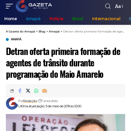
Aa
Home
Amapá
Polícia
Brasil
Internacional
A Gazeta do Amapá
>
Blog
>
Amapá
>
Detran oferta primeira formação de agentes de trânsito durante programação do Maio Amarelo
AMAPÁ
Detran oferta primeira formação de
agentes de trânsito durante
programação do Maio Amarelo
Por
Redação
7 anos atrás
Ultima atualização: 3 de maio de 2019 às 00:00