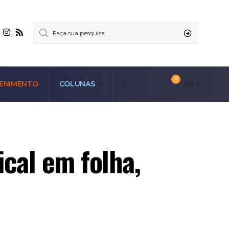
9
Aa
ENIMENTO
COLUNAS
cal em folha,