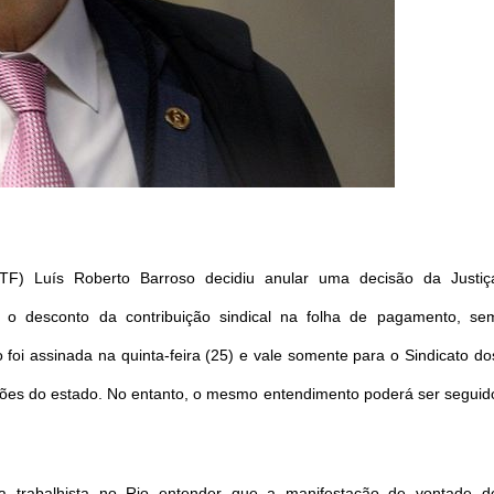
TF) Luís Roberto Barroso decidiu anular uma decisão da Justiç
u o desconto da contribuição sindical na folha de pagamento, se
 foi assinada na quinta-feira (25) e vale somente para o Sindicato do
es do estado. No entanto, o mesmo entendimento poderá ser seguid
trabalhista no Rio entender que a manifestação de vontade d