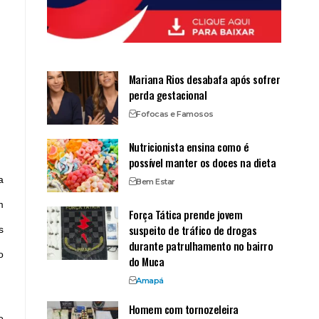
Mariana Rios desabafa após sofrer
perda gestacional
Fofocas e Famosos
Nutricionista ensina como é
possível manter os doces na dieta
a
Bem Estar
m
Força Tática prende jovem
suspeito de tráfico de drogas
s
durante patrulhamento no bairro
o
do Muca
Amapá
Homem com tornozeleira
o