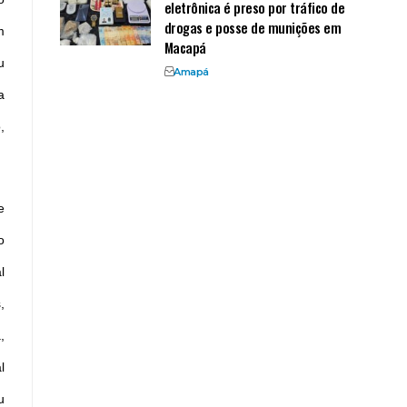
eletrônica é preso por tráfico de
drogas e posse de munições em
m
Macapá
u
Amapá
a
,
e
o
l
,
,
l
u