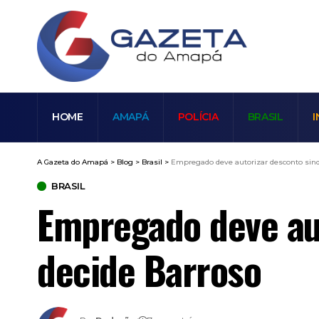
HOME
AMAPÁ
POLÍCIA
BRASIL
I
A Gazeta do Amapá
>
Blog
>
Brasil
>
Empregado deve autorizar desconto sindi
BRASIL
Empregado deve aut
decide Barroso