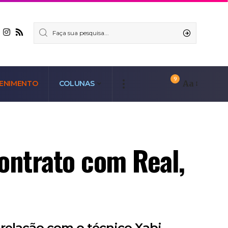
9
Aa
ENIMENTO
COLUNAS
contrato com Real,
 relação com o técnico Xabi