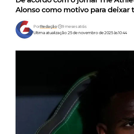
Alonso como motivo para deixar 
Por
Redação
9 meses atrás
Ultima atualização: 25 de novembro de 2025 às 10:44