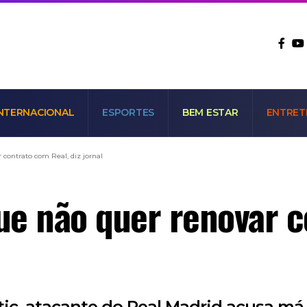
NTERNACIONAL
ESPORTES
BEM ESTAR
ENTRET
 contrato com Real, diz jornal
que não quer renovar 
tic, atacante do Real Madrid acusa má