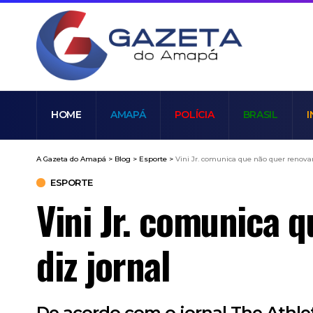
HOME
AMAPÁ
POLÍCIA
BRASIL
I
A Gazeta do Amapá
>
Blog
>
Esporte
>
Vini Jr. comunica que não quer renovar
ESPORTE
Vini Jr. comunica 
diz jornal
De acordo com o jornal The Athle