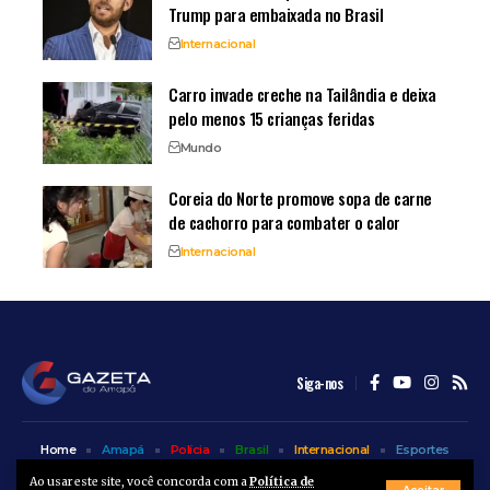
Trump para embaixada no Brasil
Internacional
Carro invade creche na Tailândia e deixa
pelo menos 15 crianças feridas
Mundo
Coreia do Norte promove sopa de carne
de cachorro para combater o calor
Internacional
Siga-nos
Home
Amapá
Polícia
Brasil
Internacional
Esportes
Bem Estar
Entretenimento
Colunas
Ao usar este site, você concorda com a
Política de