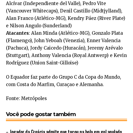
Alcívar (Independiente del Valle), Pedro Vite
(Vancouver Whitecaps), Denil Castillo (Midtjylland),
Alan Franco (Atlético-MG), Kendry Páez (River Plate)
e Nilson Angulo (Sunderland)
Atacantes
: Alan Minda (Atlético-MG), Gonzalo Plata
(Flamengo), John Yeboah (Venezia), Enner Valencia
(Pachuca), Jordy Caicedo (Huracán), Jeremy Arévalo
(Stuttgart), Anthony Valencia (Royal Antwerp) e Kevin
Rodríguez (Union Saint-Gilloise)
O Equador faz parte do Grupo C da Copa do Mundo,
com Costa do Marfim, Curaçao e Alemanha.
Fonte: Metrópoles
Você pode gostar também
Jogador da Croácia admite que tocou na bola em gol anulado