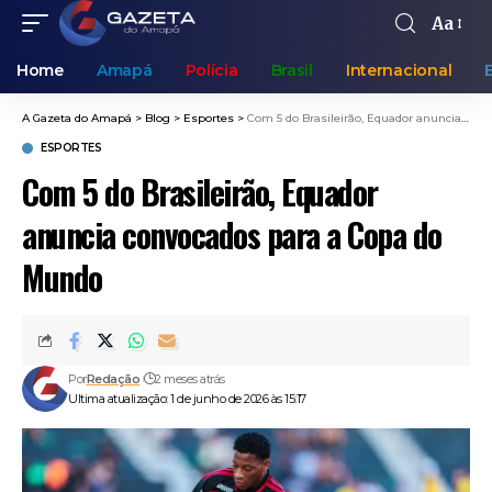
Aa
Home
Amapá
Polícia
Brasil
Internacional
A Gazeta do Amapá
>
Blog
>
Esportes
>
Com 5 do Brasileirão, Equador anuncia convocados para a Copa do Mundo
ESPORTES
Com 5 do Brasileirão, Equador
anuncia convocados para a Copa do
Mundo
Por
Redação
2 meses atrás
Ultima atualização: 1 de junho de 2026 às 15:17