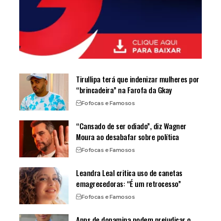
Tirullipa terá que indenizar mulheres por
“brincadeira” na Farofa da Gkay
Fofocas e Famosos
“Cansado de ser odiado”, diz Wagner
Moura ao desabafar sobre política
Fofocas e Famosos
Leandra Leal critica uso de canetas
emagrecedoras: “É um retrocesso”
Fofocas e Famosos
Apps de dopamina podem prejudicar o