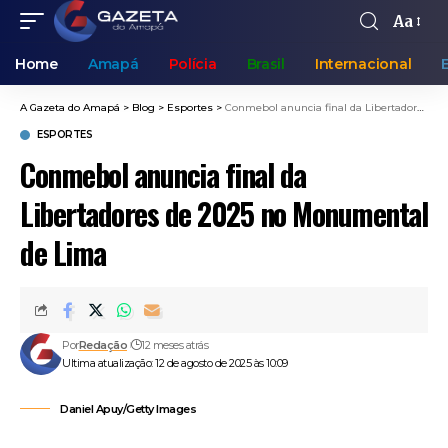
Aa
Home
Amapá
Polícia
Brasil
Internacional
A Gazeta do Amapá
>
Blog
>
Esportes
>
Conmebol anuncia final da Libertadores de 2025 no Monumental de Lima
ESPORTES
Conmebol anuncia final da
Libertadores de 2025 no Monumental
de Lima
Por
Redação
12 meses atrás
Ultima atualização: 12 de agosto de 2025 às 10:09
Daniel Apuy/Getty Images