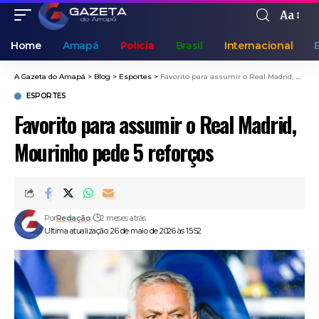
Aa
Home
Amapá
Polícia
Brasil
Internacional
A Gazeta do Amapá
>
Blog
>
Esportes
>
Favorito para assumir o Real Madrid, Mourinho pede 5 reforços
ESPORTES
Favorito para assumir o Real Madrid,
Mourinho pede 5 reforços
Por
Redação
2 meses atrás
Ultima atualização: 26 de maio de 2026 às 15:52