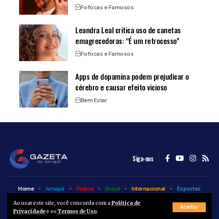
Fofocas e Famosos
Leandra Leal critica uso de canetas
emagrecedoras: “É um retrocesso”
Fofocas e Famosos
Apps de dopamina podem prejudicar o
cérebro e causar efeito vicioso
Bem Estar
Siga-nos
Home
Amapá
Polícia
Brasil
Internacional
Esportes
Bem Estar
Entretenimento
Colunas
Ao usar este site, você concorda com a
Política de
Aceitar
Privacidade
e os
Termos de Uso
.
© A Gazeta do Amapá - 2025. Todos os direitos reservados.