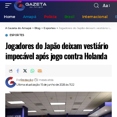
Aa
Home
Amapá
Polícia
Brasil
Internacional
A Gazeta do Amapá
>
Blog
>
Esportes
>
Jogadores do Japão deixam vestiário impecável após jogo contra Holanda
ESPORTES
Jogadores do Japão deixam vestiário
impecável após jogo contra Holanda
Por
Redação
2 meses atrás
Ultima atualização: 15 de junho de 2026 às 11:22