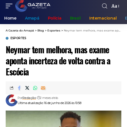
Aa
Home
Amapá
Polícia
Brasil
Internacional
A Gazeta do Amapá
>
Blog
>
Esportes
>
Neymar tem melhora, mas exame aponta incerteza de volta contra a Escócia
ESPORTES
Neymar tem melhora, mas exame
aponta incerteza de volta contra a
Escócia
Por
Redação
2 meses atrás
Ultima atualização: 16 de junho de 2026 às 10:58