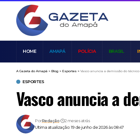
HOME
AMAPÁ
POLÍCIA
BRASIL
I
A Gazeta do Amapá
>
Blog
>
Esportes
>
Vasco anuncia a demissão do técnic
ESPORTES
Vasco anuncia a d
Por
Redação
2 meses atrás
Ultima atualização: 19 de junho de 2026 às 08:47