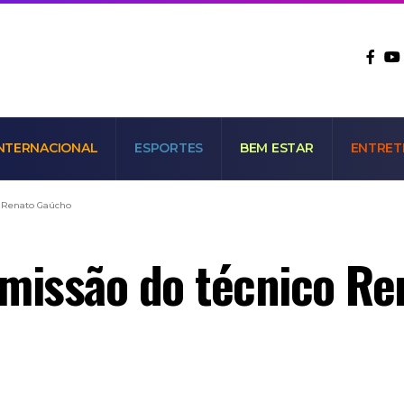
NTERNACIONAL
ESPORTES
BEM ESTAR
ENTRET
o Renato Gaúcho
emissão do técnico R