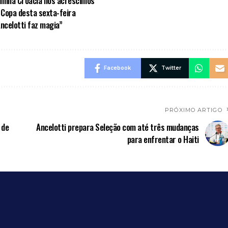
limina Croácia nos acréscimos
 Copa desta sexta-feira
Ancelotti faz magia”
Facebook
Twitter
PRÓXIMO ARTIGO
 de
Ancelotti prepara Seleção com até três mudanças
para enfrentar o Haiti