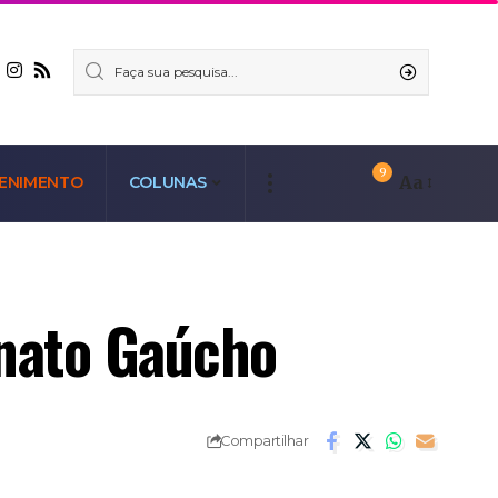
9
Aa
ENIMENTO
COLUNAS
enato Gaúcho
Compartilhar