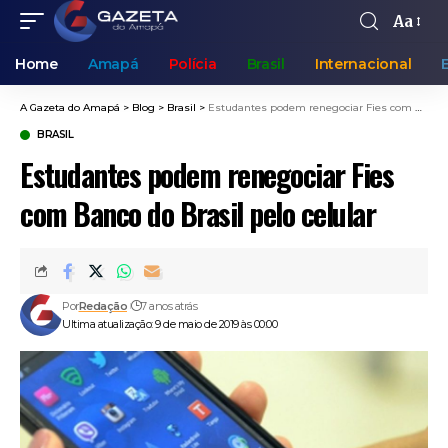
Aa
Home
Amapá
Polícia
Brasil
Internacional
A Gazeta do Amapá
>
Blog
>
Brasil
>
Estudantes podem renegociar Fies com Banco do Brasil pelo celular
BRASIL
Estudantes podem renegociar Fies
com Banco do Brasil pelo celular
Por
Redação
7 anos atrás
Ultima atualização: 9 de maio de 2019 às 00:00