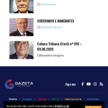
José Sarney
SOBERANOS E MANDANTES
Alexandre Garcia
Coluna Tribuna Cristã nº 910 –
09.08.2026
Besaliel Rodrigues
Siga-nos
Home
Amapá
Polícia
Brasil
Internacional
Esportes
Bem Estar
Entretenimento
Colunas
Ao usar este site, você concorda com a
Política de