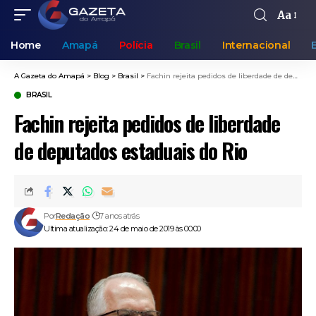
Aa
Home
Amapá
Polícia
Brasil
Internacional
A Gazeta do Amapá
>
Blog
>
Brasil
>
Fachin rejeita pedidos de liberdade de deputados estaduais do Rio
BRASIL
Fachin rejeita pedidos de liberdade
de deputados estaduais do Rio
Por
Redação
7 anos atrás
Ultima atualização: 24 de maio de 2019 às 00:00