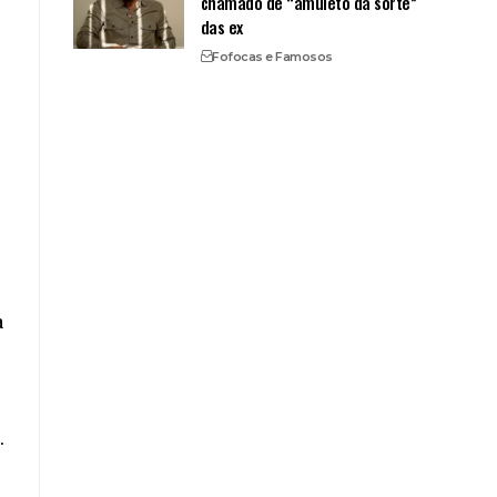
chamado de “amuleto da sorte”
das ex
Fofocas e Famosos
a
.