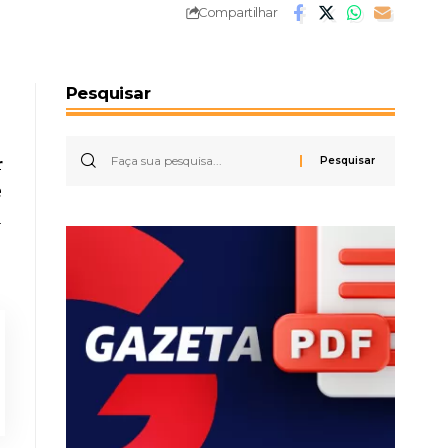
Compartilhar
Pesquisar
r
e
u