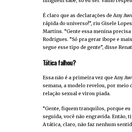
ninguém sabe, só eu sei. Vamo respe
É claro que as declarações de Any Aw
rápida do universo!”, riu Gisele Lop
Martins. “Gente essa menina precisa d
Rodrigues. “Só pra gerar ibope e mai
segue esse tipo de gente”, disse Rena
Tática falhou?
Essa não é a primeira vez que Any Aw
semana, a modelo revelou, por meio d
relação sexual e virou piada.
“Gente, fiquem tranquilos, porque eu 
seguida, você não engravida. Então, t
A tática, claro, não faz nenhum sentid