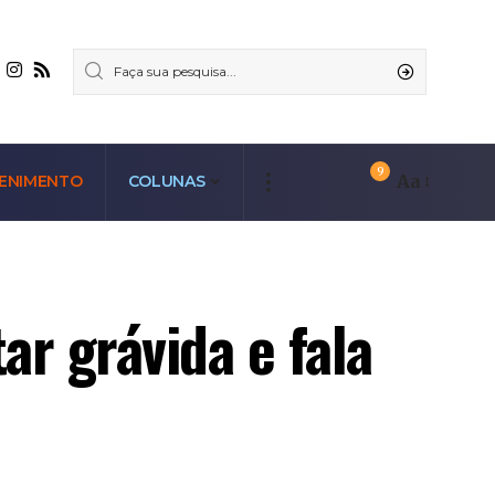
9
Aa
ENIMENTO
COLUNAS
r grávida e fala