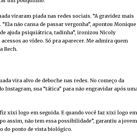
itar um pouquinho.”
uada viraram piada nas redes sociais. “A gravidez mais
es. “Ela não cansa de passar vergonha”, apontou Monique
e ajuda psiquiátrica, tadinha”, ironizou Nicoly
s acessos ao vídeo. Só pra aparecer. Me admira quem
ta Rech.
uada vira alvo de deboche nas redes. No começo da
o Instagram, sua “tática” para não engravidar após um
fiz xixi logo em seguida. E quando você faz xixi logo em
ipo assim, não tem essa possibilidade”, garantiu a jovem
o do ponto de vista biológico.