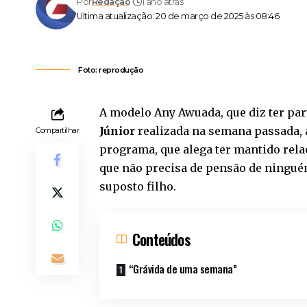
Por
Redação
1 ano atrás
Ultima atualização: 20 de março de 2025 às 08:46
Foto: reprodução
A modelo Any Awuada, que diz ter pa
Júnior
realizada na semana passada,
Compartilhar
programa, que alega ter mantido rela
que não precisa de pensão de ninguém
suposto filho.
Conteúdos
“Grávida de uma semana”