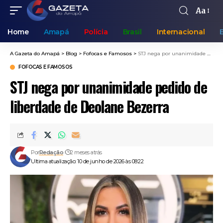
Aa
Home
Amapá
Polícia
Brasil
Internacional
A Gazeta do Amapá
>
Blog
>
Fofocas e Famosos
>
STJ nega por unanimidade pedido de liberdade de Deolane Bezerra
FOFOCAS E FAMOSOS
STJ nega por unanimidade pedido de
liberdade de Deolane Bezerra
Por
Redação
2 meses atrás
Ultima atualização: 10 de junho de 2026 às 08:22