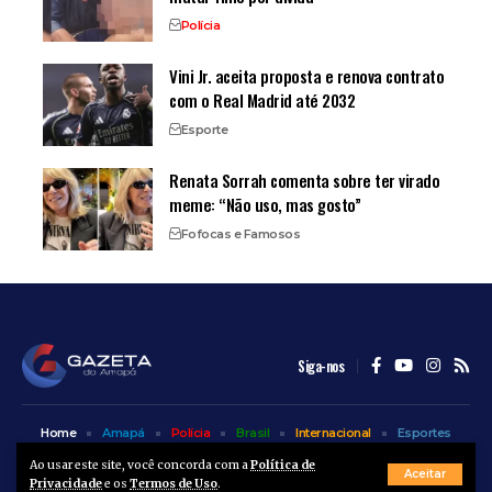
Polícia
Vini Jr. aceita proposta e renova contrato
com o Real Madrid até 2032
Esporte
Renata Sorrah comenta sobre ter virado
meme: “Não uso, mas gosto”
Fofocas e Famosos
Siga-nos
Home
Amapá
Polícia
Brasil
Internacional
Esportes
Bem Estar
Entretenimento
Colunas
Ao usar este site, você concorda com a
Política de
Aceitar
Privacidade
e os
Termos de Uso
.
© A Gazeta do Amapá - 2025. Todos os direitos reservados.