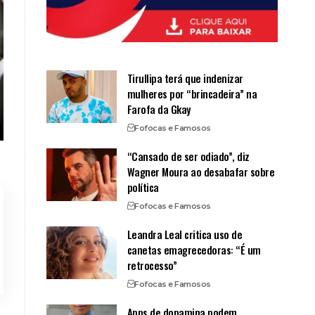
Tirullipa terá que indenizar
mulheres por “brincadeira” na
Farofa da Gkay
Fofocas e Famosos
“Cansado de ser odiado”, diz
Wagner Moura ao desabafar sobre
política
Fofocas e Famosos
Leandra Leal critica uso de
canetas emagrecedoras: “É um
retrocesso”
Fofocas e Famosos
Apps de dopamina podem