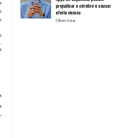
e
prejudicar o cérebro e causar
o
efeito vicioso
o
Bem Estar
o
,
s
a
a
”