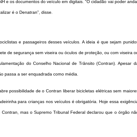
NH e os documentos do veículo em digitais. “O cidadão vai poder anda
lizar é o Denatran”, disse.
clistas e passageiros desses veículos. A ideia é que sejam punido
ete de segurança sem viseira ou óculos de proteção, ou com viseira o
lamentação do Conselho Nacional de Trânsito (Contran). Apesar d
ação passa a ser enquadrada como média.
e possibilidade de o Contran liberar bicicletas elétricas sem maiore
adeirinha para crianças nos veículos é obrigatória. Hoje essa exigênci
o Contran, mas o Supremo Tribunal Federal declarou que o órgão nã