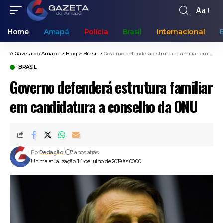
Aa
Home
Amapá
Polícia
Brasil
Internacional
A Gazeta do Amapá
>
Blog
>
Brasil
>
Governo defenderá estrutura familiar em candidatura a conselho da ONU
BRASIL
Governo defenderá estrutura familiar
em candidatura a conselho da ONU
Por
Redação
7 anos atrás
Ultima atualização: 14 de julho de 2019 às 00:00