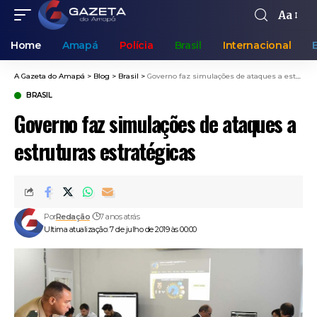
Aa
Home
Amapá
Polícia
Brasil
Internacional
A Gazeta do Amapá
>
Blog
>
Brasil
>
Governo faz simulações de ataques a estruturas estratégicas
BRASIL
Governo faz simulações de ataques a
estruturas estratégicas
Por
Redação
7 anos atrás
Ultima atualização: 7 de julho de 2019 às 00:00