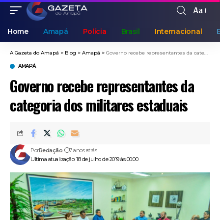
Aa
Home
Amapá
Polícia
Brasil
Internacional
A Gazeta do Amapá
>
Blog
>
Amapá
>
Governo recebe representantes da categoria dos militares estaduais
AMAPÁ
Governo recebe representantes da
categoria dos militares estaduais
Por
Redação
7 anos atrás
Ultima atualização: 18 de julho de 2019 às 00:00