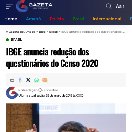
Aa
Home
Amapá
Polícia
Brasil
Internacional
A Gazeta do Amapá
>
Blog
>
Brasil
>
IBGE anuncia redução dos questionários do Censo 2020
BRASIL
IBGE anuncia redução dos
questionários do Censo 2020
Por
Redação
7 anos atrás
Ultima atualização: 29 de maio de 2019 às 00:00