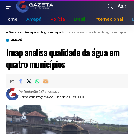
Aa
Home
Amapá
Polícia
Brasil
Internacional
A Gazeta do Amapá
>
Blog
>
Amapá
>
Imap analisa qualidade da água em quatro municípios
AMAPÁ
Imap analisa qualidade da água em
quatro municípios
Por
Redação
7 anos atrás
Ultima atualização: 4 de julho de 2019 às 00:00