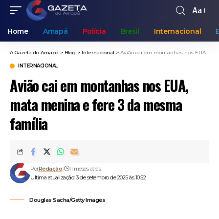
Aa
Home
Amapá
Polícia
Brasil
Internacional
A Gazeta do Amapá
>
Blog
>
Internacional
>
Avião cai em montanhas nos EUA, mata menina e fere 3 da mesma família
INTERNACIONAL
Avião cai em montanhas nos EUA,
mata menina e fere 3 da mesma
família
Por
Redação
11 meses atrás
Ultima atualização: 3 de setembro de 2025 às 10:52
Douglas Sacha/Getty Images